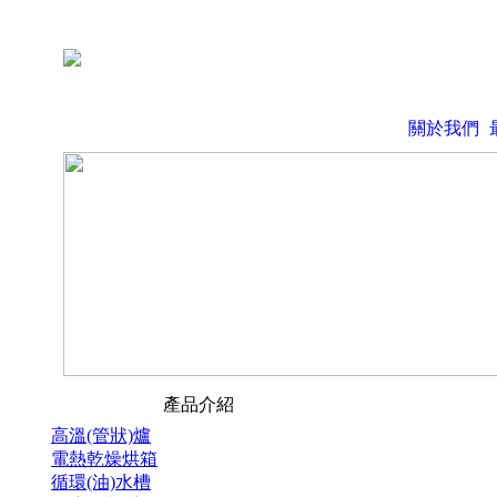
關於我們
產品介紹
高溫(管狀)爐
電熱乾燥烘箱
循環(油)水槽