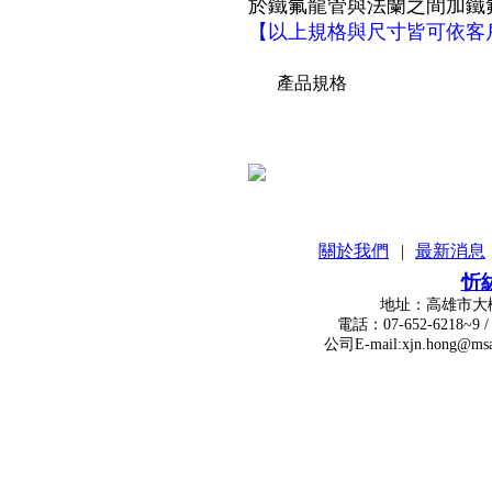
於鐵氟龍管與法蘭之間加鐵
【以上規格與尺寸皆可依客
產品規格
關於我們
|
最新消息
忻
地址：高雄市大樹區瓦厝街
電話：07-652-6218~9 / 傳真：
公司E-mail:xjn.hong@msa.hinet.