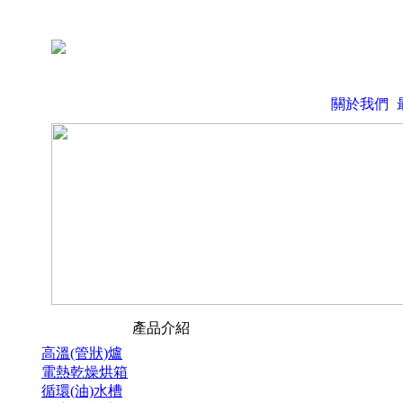
關於我們
產品介紹
高溫(管狀)爐
電熱乾燥烘箱
循環(油)水槽