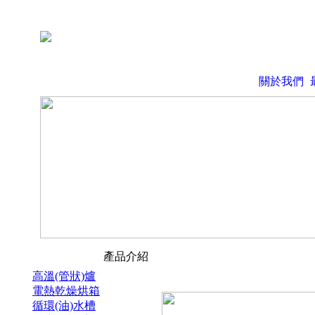
關於我們
產品介紹
高溫(管狀)爐
電熱乾燥烘箱
循環(油)水槽