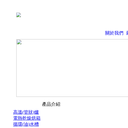
關於我們
產品介紹
高溫(管狀)爐
電熱乾燥烘箱
循環(油)水槽