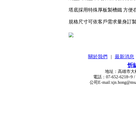
塔底採用特殊厚板製槽鐵 方便
規格尺寸可依客戶需求量身訂
關於我們
|
最新消息
忻
地址：高雄市大樹區瓦厝街
電話：07-652-6218~9 / 傳真：
公司E-mail:xjn.hong@msa.hinet.