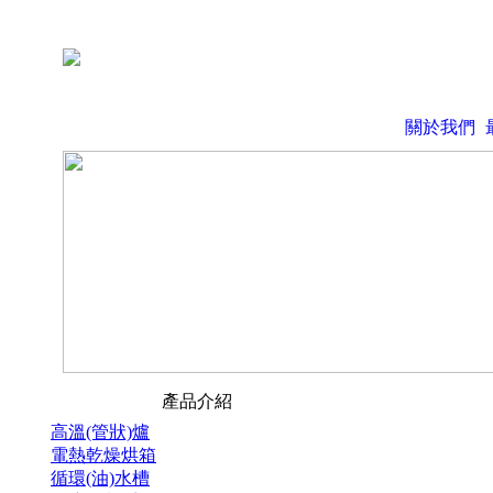
關於我們
產品介紹
高溫(管狀)爐
電熱乾燥烘箱
循環(油)水槽